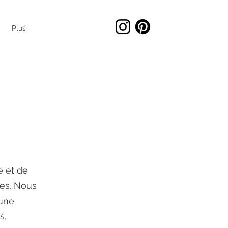
Plus
e et de
les. Nous
 une
s,