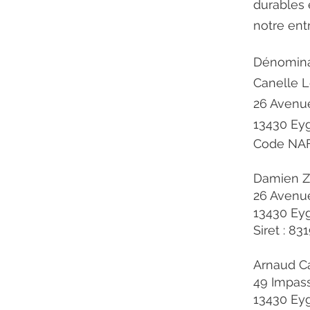
durables 
notre entr
Dénominat
Canelle L
26 Avenue
13430 Ey
Code NAF
Damien Za
26 Avenue
13430 Ey
Siret : 8
Arnaud Ca
49 Impass
13430 Ey