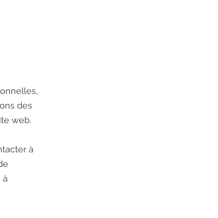
sonnelles,
isons des
ite web.
ntacter à
 de
 à