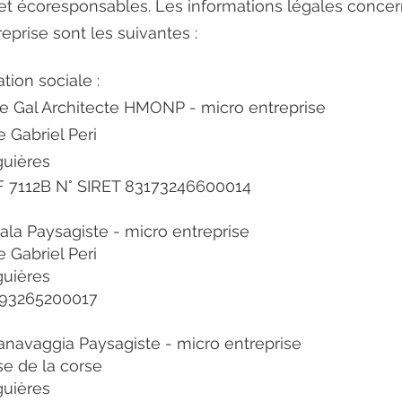
et écoresponsables. Les informations légales conce
eprise sont les suivantes :
ion sociale :
e Gal Architecte HMONP - micro entreprise
 Gabriel Peri
guières
 7112B N° SIRET 83173246600014
la Paysagiste - micro entreprise
 Gabriel Peri
guières
3193265200017
navaggia Paysagiste - micro entreprise
e de la corse
guières