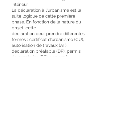
intérieur.
La déclaration à l'urbanisme est la
suite logique de cette première
phase. En fonction de la nature du
projet, cette
déclaration peut prendre différentes
formes : certificat d'urbanisme (CU),
autorisation de travaux (AT),
déclaration préalable (DP), permis
de construire (PC) ou permis
d'aménager (PA).
L'accompagnement ne s'arrête pas à
la soumission de ces documents. Il
se poursuit tout au long du
processus jusqu'à l'obtention de
l'avis final de l'urbanisme.
Cette approche globale, alliant
créativité et rigueur technique,
permet de répondre aux besoins
variés des clients, qu'ils soient
particuliers, professionnels ou
collectivités, et de les accompagner