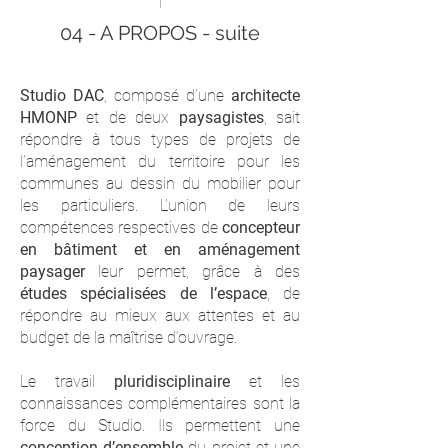
04 - A PROPOS - suite
Studio DAC
, composé d’une
architecte
HMONP
et de deux
paysagistes
, sait
répondre à tous types de projets de
l’aménagement du territoire pour les
communes au dessin du mobilier pour
les particuliers. L’union de leurs
compétences respectives de
concepteur
en bâtiment et en aménagement
paysager
leur permet, grâce à des
études spécialisées de l’espace
, de
répondre au mieux aux
attentes et au
budget de la maîtrise d’ouvrage.
Le travail
pluridisciplinaire
et les
connaissances complémentaires sont la
force du Studio. Ils permettent une
conception d’ensemble
du projet et une