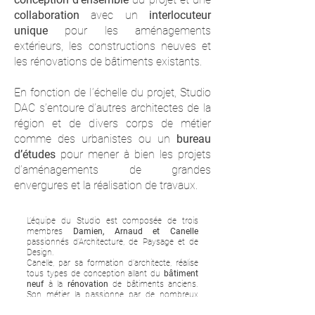
collaboration
avec un
interlocuteur
unique
pour les aménagements
extérieurs, les constructions neuves et
les rénovations de bâtiments existants.
En fonction de l’échelle du projet, Studio
DAC s’entoure d’autres architectes de la
région et de divers corps de métier
comme des urbanistes ou un
bureau
d’études
pour mener à bien les projets
d’aménagements de grandes
envergures et la réalisation de travaux.
L’équipe du Studio est composée de trois
membres
Damien, Arnaud et Canelle
passionnés d’Architecture, de Paysage et de
Design.
Canelle, par sa formation d’architecte, réalise
tous types de conception allant du
bâtiment
neuf
à la
rénovation
de bâtiments anciens.
Son métier la passionne par de nombreux
aspects, notamment la recherche continue de