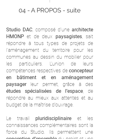
04 - A PROPOS - suite
Studio DAC
, composé d’une
architecte
HMONP
et de deux
paysagistes
, sait
répondre à tous types de projets de
l’aménagement du territoire pour les
communes au dessin du mobilier pour
les particuliers. L’union de leurs
compétences respectives de
concepteur
en bâtiment et en aménagement
paysager
leur permet, grâce à des
études spécialisées de l’espace
, de
répondre au mieux aux
attentes et au
budget de la maîtrise d’ouvrage.
Le travail
pluridisciplinaire
et les
connaissances complémentaires sont la
force du Studio. Ils permettent une
conception d’ensemble
du projet et une